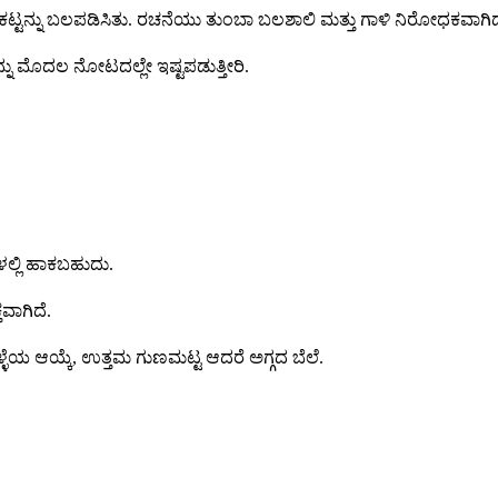
ು ಚೌಕಟ್ಟನ್ನು ಬಲಪಡಿಸಿತು. ರಚನೆಯು ತುಂಬಾ ಬಲಶಾಲಿ ಮತ್ತು ಗಾಳಿ ನಿರೋಧಕವಾಗಿದ
ನು ಮೊದಲ ನೋಟದಲ್ಲೇ ಇಷ್ಟಪಡುತ್ತೀರಿ.
ಳಲ್ಲಿ ಹಾಕಬಹುದು.
ವಾಗಿದೆ.
್ಳೆಯ ಆಯ್ಕೆ, ಉತ್ತಮ ಗುಣಮಟ್ಟ ಆದರೆ ಅಗ್ಗದ ಬೆಲೆ.