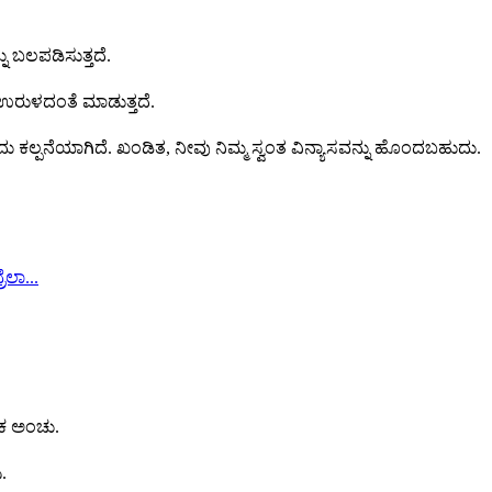
ು ಬಲಪಡಿಸುತ್ತದೆ.
 ಉರುಳದಂತೆ ಮಾಡುತ್ತದೆ.
ದು ಕಲ್ಪನೆಯಾಗಿದೆ. ಖಂಡಿತ, ನೀವು ನಿಮ್ಮ ಸ್ವಂತ ವಿನ್ಯಾಸವನ್ನು ಹೊಂದಬಹುದು.
ಷಕ ಅಂಚು.
.