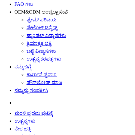
FAQ ಗಳು
OEM&ODM ಅಂಬ್ರೆಲ್ಲಾ ಸೇವೆ
ಫ್ರೇಮ್ ಪರಿಚಯ
ಪೇಟೆಂಟ್ ಡಿಸೈನ್ಸ್
ಹ್ಯಾಂಡಲ್ ವಿನ್ಯಾಸಗಳು
ಕ್ರಿಯಾತ್ಮಕ ಛತ್ರಿ
ಬಟ್ಟೆ ವಿನ್ಯಾಸಗಳು
ಉತ್ಪನ್ನ ಕರಪತ್ರಗಳು
ನಮ್ಮ ಬಗ್ಗೆ
ಕಾರ್ಖಾನೆ ಪ್ರವಾಸ
ಡೌನ್‌ಲೋಡ್ ಮಾಡಿ
ನಮ್ಮನ್ನು ಸಂಪರ್ಕಿಸಿ
ಮರಳಿ ಪ್ರಥಮ ಪುಟಕ್ಕೆ
ಉತ್ಪನ್ನಗಳು
ನೇರ ಛತ್ರಿ