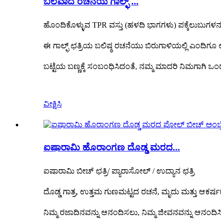
ಬಲವಾದ ರಚನೆಯ ಗಾಲ್ಫ್ ...
ಹೊಂದಿಕೊಳ್ಳುವ TPR ವಸ್ತು (ಹಳದಿ ಭಾಗಗಳು) ಪಕ್ಕೆಲುಬುಗಳನ್ನ
ಈ ಗಾಲ್ಫ್ ಛತ್ರಿಯ ಬಲಿಷ್ಠ ರಚನೆಯು ಬಿರುಗಾಳಿಯಲ್ಲಿ ಎಂದಿಗೂ
ಬಟ್ಟೆಯ ಬಣ್ಣಕ್ಕೆ ಸಂಬಂಧಿಸಿದಂತೆ, ನಮ್ಮ ಮಾದರಿ ನಿಮಗಾಗಿ ಒಂ
ವೀಕ್ಷಿಸಿ
ಐಷಾರಾಮಿ ಹೊರಾಂಗಣ ದೊಡ್ಡ ಮರದ...
ಐಷಾರಾಮಿ ಬೀಚ್ ಛತ್ರಿ/ ಪ್ಯಾರಾಸೋಲ್ / ಉದ್ಯಾನ ಛತ್ರಿ
ದೊಡ್ಡ ಗಾತ್ರ, ಉತ್ತಮ ಗುಣಮಟ್ಟದ ರಚನೆ, ಮೃದು ಮತ್ತು ಆಕರ್
ನಿಮ್ಮ ರಜಾದಿನವನ್ನು ಆನಂದಿಸಲು, ನಿಮ್ಮ ಜೀವನವನ್ನು ಆನಂದಿಸಿ