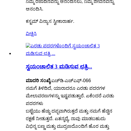
ನಿಮ್ಮ ರಜಾದಿನವನ್ನು ಆನಂದಿಸಲು, ನಿಮ್ಮ ಜೀವನವನ್ನು
ಆನಂದಿಸಿ.
ಕಸ್ಟಮ್ ವಿನ್ಯಾಸ ಸ್ವೀಕಾರಾರ್ಹ.
ವೀಕ್ಷಿಸಿ
ಸ್ವಯಂಚಾಲಿತ 3 ಮಡಿಸುವ ಛತ್ರಿ...
ಎಚ್‌ಡಿ-ಎಚ್‌ಎಫ್-
066
ಮಾದರಿ ಸಂಖ್ಯೆ:
ನಮಗೆ ತಿಳಿದಿದೆ, ಯಾರಾದರೂ ಎರಡು ಪದರಗಳ
ಮೇಲಾವರಣಗಳನ್ನು ಇಷ್ಟಪಡುತ್ತಾರೆ. ಏಕೆಂದರೆ ಎರಡು
ಪದರಗಳು
ಬಟ್ಟೆಯು ಹೆಚ್ಚು ದಪ್ಪವಾಗಿರುತ್ತದೆ ಮತ್ತು ನಮಗೆ ಹೆಚ್ಚಿನ
ರಕ್ಷಣೆ ನೀಡುತ್ತದೆ. ಏತನ್ಮಧ್ಯೆ, ನಾವು ಮಾಡಬಹುದು
ವಿಭಿನ್ನ ಬಣ್ಣ ಮತ್ತು ಮುದ್ರಣದೊಂದಿಗೆ ಹೊರ ಮತ್ತು