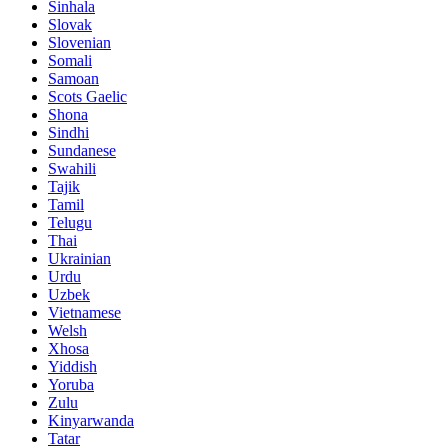
Sinhala
Slovak
Slovenian
Somali
Samoan
Scots Gaelic
Shona
Sindhi
Sundanese
Swahili
Tajik
Tamil
Telugu
Thai
Ukrainian
Urdu
Uzbek
Vietnamese
Welsh
Xhosa
Yiddish
Yoruba
Zulu
Kinyarwanda
Tatar