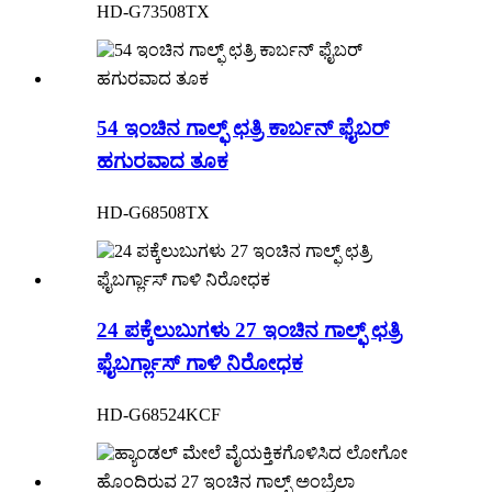
HD-G73508TX
54 ಇಂಚಿನ ಗಾಲ್ಫ್ ಛತ್ರಿ ಕಾರ್ಬನ್ ಫೈಬರ್
ಹಗುರವಾದ ತೂಕ
HD-G68508TX
24 ಪಕ್ಕೆಲುಬುಗಳು 27 ಇಂಚಿನ ಗಾಲ್ಫ್ ಛತ್ರಿ
ಫೈಬರ್ಗ್ಲಾಸ್ ಗಾಳಿ ನಿರೋಧಕ
HD-G68524KCF