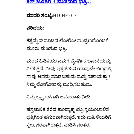
ಕಸ್ ಜೊತೆಗೆ 3 ಮಡಿಸುವ ಛತ್ರಿ...
ಮಾದರಿ ಸಂಖ್ಯೆ:
HD-HF-017
ಪರಿಚಯ:
ಕಸ್ಟಮೈಸ್ ಮಾಡಿದ ಲೋಗೋ ಮುದ್ರಣದೊಂದಿಗೆ
ಮೂರು ಮಡಿಸುವ ಛತ್ರಿ.
ಮರದ ಹಿಡಿಕೆಯು ನಮಗೆ ನೈಸರ್ಗಿಕ ಭಾವನೆಯನ್ನು
ನೀಡುತ್ತದೆ. ನೀವು ಇಷ್ಟಪಡುವ ಯಾವುದೇ ಬಣ್ಣದಲ್ಲಿ
ನಾವು ಅದನ್ನು ಮಾಡಬಹುದು ಮತ್ತು ಸಹಾಯಕ್ಕಾಗಿ
ನಿಮ್ಮ ಲೋಗೋವನ್ನು ಮುದ್ರಿಸಬಹುದು.
ನಿಮ್ಮ ಬ್ರ್ಯಾಂಡ್‌ಗಾಗಿ ಜಾಹೀರಾತು ನೀಡಿ.
ಹಸ್ತಚಾಲಿತ ತೆರೆದ ಕಾಂಪ್ಯಾಕ್ಟ್ ಛತ್ರಿ ಸ್ವಯಂಚಾಲಿತ
ಛತ್ರಿಗಿಂತ ಹಗುರವಾಗಿರುತ್ತದೆ, ಇದು ಮಹಿಳೆಯರಿಗೆ
ಸ್ನೇಹಪರವಾಗಿರುತ್ತದೆ. ಮಡಿಸಿ ನಂತರ,