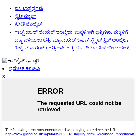
ಬಿಸಿ ಉತ್ಪನ್ನಗಳು
ಸೈಟ್‌ಮ್ಯಾಪ್
AMP ಮೊಬೈಲ್
ಗಾಲ್ಫ್ ಡಬಲ್ ಲೇಯರ್ ಅಂಬ್ರೆಲಾ
,
ಮಕ್ಕಳಿಗಾಗಿ ಛತ್ರಿಗಳು
,
ಮಕ್ಕಳಿಗೆ
ಬಣ್ಣ ಬಳಿಯಲು ಛತ್ರಿ
,
ಮ್ಯಾನುಯಲ್ ಓಪನ್ ಸ್ಟ್ರೈಟ್ ಸ್ಟಿಕ್ ಅಂಬ್ರೆಲಾ
ಕಿಡ್ಸ್
,
ವರ್ಣರಂಜಿತ ಛತ್ರಿಗಳು
,
ಛತ್ರಿ ಹೊಂದಿರುವ ಕಿಡ್ ಬೀಚ್ ಚೇರ್
,
ಇಮೇಲ್ ಕಳುಹಿಸಿ
x