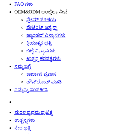
FAQ ಗಳು
OEM&ODM ಅಂಬ್ರೆಲ್ಲಾ ಸೇವೆ
ಫ್ರೇಮ್ ಪರಿಚಯ
ಪೇಟೆಂಟ್ ಡಿಸೈನ್ಸ್
ಹ್ಯಾಂಡಲ್ ವಿನ್ಯಾಸಗಳು
ಕ್ರಿಯಾತ್ಮಕ ಛತ್ರಿ
ಬಟ್ಟೆ ವಿನ್ಯಾಸಗಳು
ಉತ್ಪನ್ನ ಕರಪತ್ರಗಳು
ನಮ್ಮ ಬಗ್ಗೆ
ಕಾರ್ಖಾನೆ ಪ್ರವಾಸ
ಡೌನ್‌ಲೋಡ್ ಮಾಡಿ
ನಮ್ಮನ್ನು ಸಂಪರ್ಕಿಸಿ
ಮರಳಿ ಪ್ರಥಮ ಪುಟಕ್ಕೆ
ಉತ್ಪನ್ನಗಳು
ನೇರ ಛತ್ರಿ