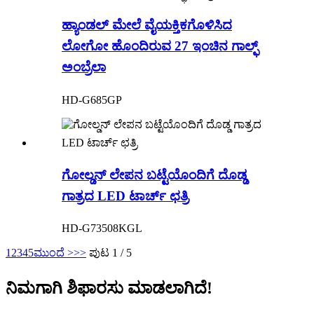
ಹ್ಯಾಂಡಲ್ ಮೇಲೆ ವೈಯಕ್ತಿಕಗೊಳಿಸಿದ
ಲೋಗೋ ಹೊಂದಿರುವ 27 ಇಂಚಿನ ಗಾಲ್ಫ್
ಅಂಬ್ರೆಲಾ
HD-G685GP
ಗೋಲ್ಡನ್ ಲೇಪನ ಬಟ್ಟೆಯೊಂದಿಗೆ ದೊಡ್ಡ
ಗಾತ್ರದ LED ಟಾರ್ಚ್ ಛತ್ರಿ
HD-G73508KGL
1
2
3
4
5
ಮುಂದೆ >
>>
ಪುಟ 1 / 5
ನಿಮಗಾಗಿ ಶಿಫಾರಸು ಮಾಡಲಾಗಿದೆ!